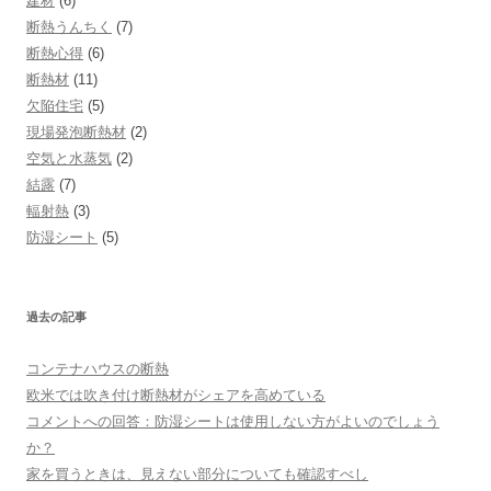
建材
(6)
断熱うんちく
(7)
断熱心得
(6)
断熱材
(11)
欠陥住宅
(5)
現場発泡断熱材
(2)
空気と水蒸気
(2)
結露
(7)
輻射熱
(3)
防湿シート
(5)
過去の記事
コンテナハウスの断熱
欧米では吹き付け断熱材がシェアを高めている
コメントへの回答：防湿シートは使用しない方がよいのでしょう
か？
家を買うときは、見えない部分についても確認すべし