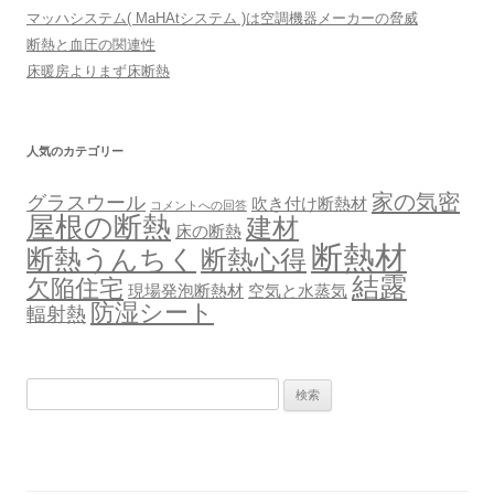
マッハシステム( MaHAtシステム )は空調機器メーカーの脅威
断熱と血圧の関連性
床暖房よりまず床断熱
人気のカテゴリー
家の気密
グラスウール
吹き付け断熱材
コメントへの回答
屋根の断熱
建材
床の断熱
断熱材
断熱うんちく
断熱心得
結露
欠陥住宅
現場発泡断熱材
空気と水蒸気
防湿シート
輻射熱
検
索: