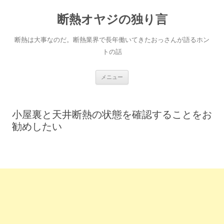
断熱オヤジの独り言
断熱は大事なのだ。断熱業界で長年働いてきたおっさんが語るホン
トの話
コ
メニュー
ン
テ
ン
ツ
へ
小屋裏と天井断熱の状態を確認することをお
ス
キ
勧めしたい
ッ
プ