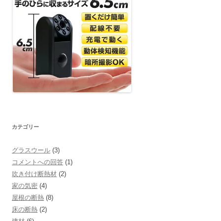
ョ
ン
カテゴリー
グラスウール
(3)
コメントへの回答
(1)
吹き付け断熱材
(2)
家の気密
(4)
屋根の断熱
(8)
床の断熱
(2)