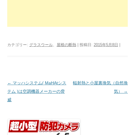
カテゴリー:
グラスウール
、
屋根の断熱
| 投稿日:
2015年5月8日
|
投
←
マッハシステム( MaHAtシス
輻射熱と小屋裏換気（自然換
稿
テム )は空調機器メーカーの脅
気）
→
ナ
威
ビ
ゲ
ー
シ