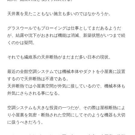
天井裏を見たこともない施主も多いのではなかろうか。
グラスウールでもブローイングは仕事としてまだあるようだ
が、結露や沈下がおきれば機能は消滅、新築状態がいつまで続
くのかは疑問。
それでも繊維系の天井断熱がまだまだ多い日本の現状。
最近の全館空調システムでは機械本体やダクトを小屋裏に設置
するので天井断熱は不適である。
天井断熱では小屋裏空間が外気に接しているので、機械本体も
外気にさらされる事になる。
空調システムも大きな投資の一つだが、その際は屋根断熱によ
り小屋裏を気密・断熱された空間にしてそのような機器も大切
に扱うべきだろう。