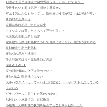
41度のお風呂健康法は自動温調システム無しにできない
受験生のいる家は気密・断熱を徹底せよ
省エネ窓にお金をかけても、断熱材の性能が悪ければ意味が無い
断熱材の認識不足
現場発泡断熱材でカビが発生
アイシネンは高いだけあって評判が良い？
水蒸気の拡散現象と結露
家を建てる際は断熱材について真剣に考えないと絶対に後悔する
長期優良住宅と断熱材
断熱材の厚みと機能性
暑さ対策ではまず屋根断熱が先決
BREATHABLE
家の断熱機能の低下は誰のせい？
断熱材は冷暖房機ではない
大手ハウスメーカーでもいまだに防湿シートがベストと思っている
人がいる
グラスウールに発生した黒かびは怖い！！
輻射熱と小屋裏換気（自然換気）
小屋裏と天井断熱の状態を確認することをお勧めしたい