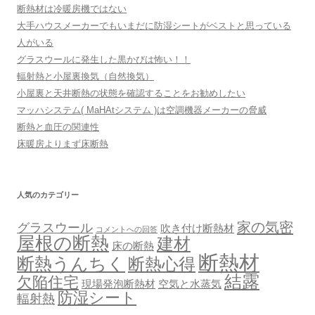
断熱材は冷暖房機ではない
大手ハウスメーカーでもいまだに防湿シートがベストと思っている
人がいる
グラスウールに発生した黒かびは怖い！！
輻射熱と小屋裏換気（自然換気）
小屋裏と天井断熱の状態を確認することをお勧めしたい
マッハシステム( MaHAtシステム )は空調機器メーカーの脅威
断熱と血圧の関連性
床暖房よりまず床断熱
人気のカテゴリー
家の気密
グラスウール
吹き付け断熱材
コメントへの回答
屋根の断熱
建材
床の断熱
断熱材
断熱うんちく
断熱心得
結露
欠陥住宅
現場発泡断熱材
空気と水蒸気
防湿シート
輻射熱