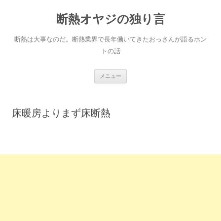
断熱オヤジの独り言
断熱は大事なのだ。断熱業界で長年働いてきたおっさんが語るホン
トの話
コ
メニュー
ン
テ
ン
ツ
へ
床暖房よりまず床断熱
ス
キ
ッ
プ