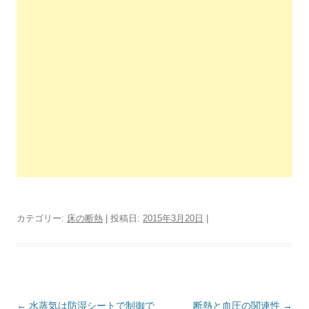
カテゴリー:
床の断熱
| 投稿日:
2015年3月20日
|
投
←
水蒸気は防湿シートで制御で
断熱と血圧の関連性
→