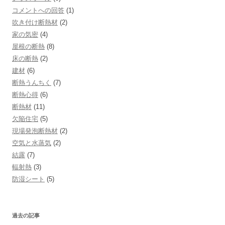
コメントへの回答
(1)
吹き付け断熱材
(2)
家の気密
(4)
屋根の断熱
(8)
床の断熱
(2)
建材
(6)
断熱うんちく
(7)
断熱心得
(6)
断熱材
(11)
欠陥住宅
(5)
現場発泡断熱材
(2)
空気と水蒸気
(2)
結露
(7)
輻射熱
(3)
防湿シート
(5)
過去の記事