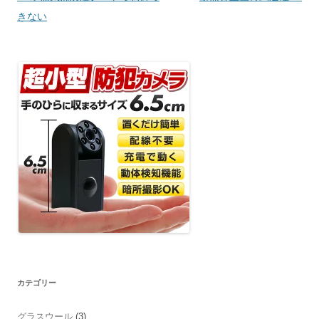
稿
きない
ナ
ビ
ゲ
ー
シ
ョ
ン
カテゴリー
グラスウール
(3)