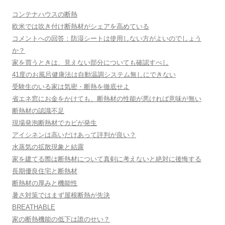
コンテナハウスの断熱
欧米では吹き付け断熱材がシェアを高めている
コメントへの回答：防湿シートは使用しない方がよいのでしょう
か？
家を買うときは、見えない部分についても確認すべし
41度のお風呂健康法は自動温調システム無しにできない
受験生のいる家は気密・断熱を徹底せよ
省エネ窓にお金をかけても、断熱材の性能が悪ければ意味が無い
断熱材の認識不足
現場発泡断熱材でカビが発生
アイシネンは高いだけあって評判が良い？
水蒸気の拡散現象と結露
家を建てる際は断熱材について真剣に考えないと絶対に後悔する
長期優良住宅と断熱材
断熱材の厚みと機能性
暑さ対策ではまず屋根断熱が先決
BREATHABLE
家の断熱機能の低下は誰のせい？