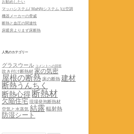
お勧めしたい
マッハシステム( MaHAtシステム )は空調
機器メーカーの脅威
断熱と血圧の関連性
床暖房よりまず床断熱
人気のカテゴリー
グラスウール
コメントへの回答
家の気密
吹き付け断熱材
屋根の断熱
建材
床の断熱
断熱うんちく
断熱材
断熱心得
欠陥住宅
現場発泡断熱材
結露
輻射熱
空気と水蒸気
防湿シート