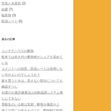
空気と水蒸気
(2)
結露
(7)
輻射熱
(3)
防湿シート
(5)
過去の記事
コンテナハウスの断熱
欧米では吹き付け断熱材がシェアを高めて
いる
コメントへの回答：防湿シートは使用しな
い方がよいのでしょうか？
家を買うときは、見えない部分についても
確認すべし
41度のお風呂健康法は自動温調システム無
しにできない
受験生のいる家は気密・断熱を徹底せよ
省エネ窓にお金をかけても、断熱材の性能