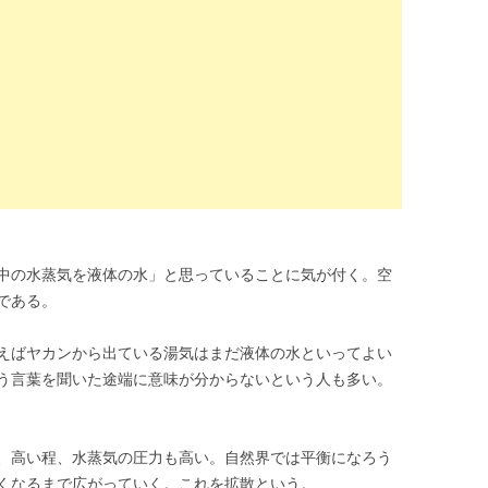
中の水蒸気を液体の水」と思っていることに気が付く。空
である。
えばヤカンから出ている湯気はまだ液体の水といってよい
う言葉を聞いた途端に意味が分からないという人も多い。
、高い程、水蒸気の圧力も高い。自然界では平衡になろう
くなるまで広がっていく。これを拡散という。