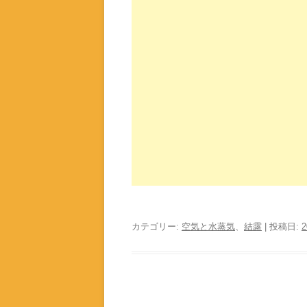
カテゴリー:
空気と水蒸気
、
結露
| 投稿日: