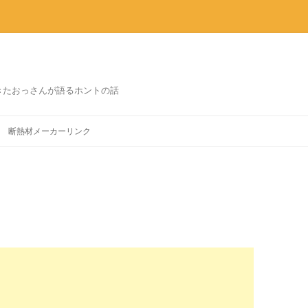
きたおっさんが語るホントの話
コ
ン
断熱材メーカーリンク
テ
ン
ツ
へ
ス
キ
ッ
プ