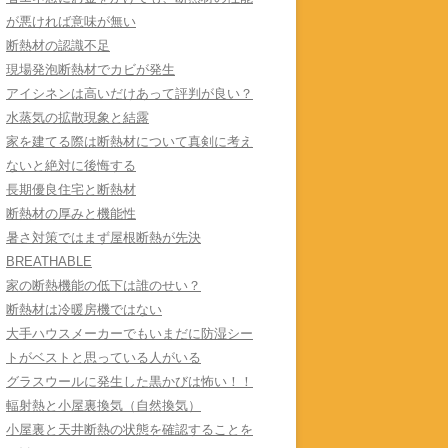
が悪ければ意味が無い
断熱材の認識不足
現場発泡断熱材でカビが発生
アイシネンは高いだけあって評判が良い？
水蒸気の拡散現象と結露
家を建てる際は断熱材について真剣に考え
ないと絶対に後悔する
長期優良住宅と断熱材
断熱材の厚みと機能性
暑さ対策ではまず屋根断熱が先決
BREATHABLE
家の断熱機能の低下は誰のせい？
断熱材は冷暖房機ではない
大手ハウスメーカーでもいまだに防湿シー
トがベストと思っている人がいる
グラスウールに発生した黒かびは怖い！！
輻射熱と小屋裏換気（自然換気）
小屋裏と天井断熱の状態を確認することを