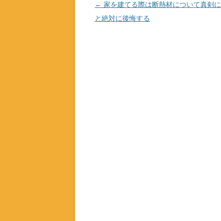
投
←
家を建てる際は断熱材について真剣に
稿
と絶対に後悔する
ナ
ビ
ゲ
ー
シ
ョ
ン