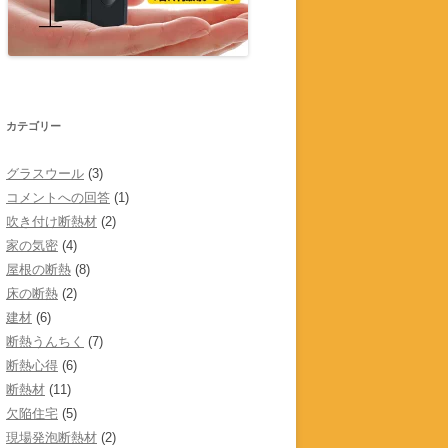
カテゴリー
グラスウール
(3)
コメントへの回答
(1)
吹き付け断熱材
(2)
家の気密
(4)
屋根の断熱
(8)
床の断熱
(2)
建材
(6)
断熱うんちく
(7)
断熱心得
(6)
断熱材
(11)
欠陥住宅
(5)
現場発泡断熱材
(2)