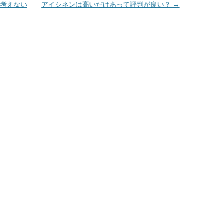
考えない
アイシネンは高いだけあって評判が良い？
→