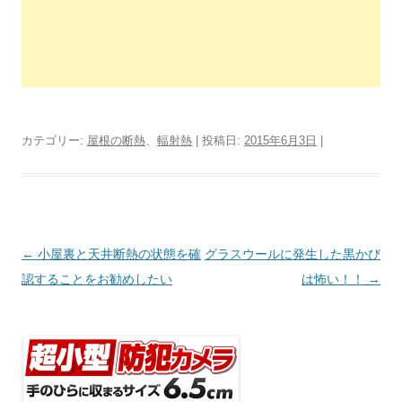
カテゴリー:
屋根の断熱
、
輻射熱
| 投稿日:
2015年6月3日
|
投
←
小屋裏と天井断熱の状態を確
グラスウールに発生した黒かび
稿
認することをお勧めしたい
は怖い！！
→
ナ
ビ
ゲ
ー