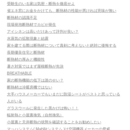
受験生のいる家は気密・断熱を徹底せよ
省エネ窓にお金をかけても、断熱材の性能が悪ければ意味が無い
断熱材の認識不足
現場発泡断熱材でカビが発生
アイシネンは高いだけあって評判が良い？
水蒸気の拡散現象と結露
家を建てる際は断熱材について真剣に考えないと絶対に後悔する
長期優良住宅と断熱材
断熱材の厚みと機能性
暑さ対策ではまず屋根断熱が先決
BREATHABLE
家の断熱機能の低下は誰のせい？
断熱材は冷暖房機ではない
大手ハウスメーカーでもいまだに防湿シートがベストと思っている
人がいる
グラスウールに発生した黒かびは怖い！！
輻射熱と小屋裏換気（自然換気）
小屋裏と天井断熱の状態を確認することをお勧めしたい
マッハシステム( MaHAtシステム )は空調機器メーカーの脅威