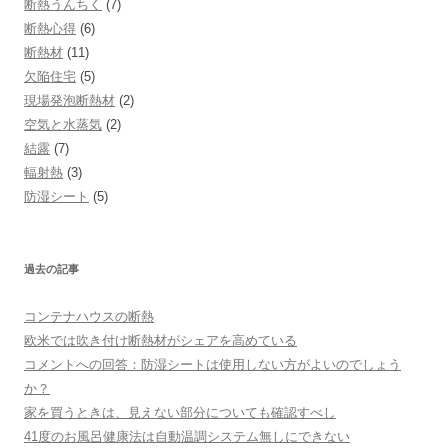
断熱うんちく
(7)
断熱心得
(6)
断熱材
(11)
欠陥住宅
(5)
現場発泡断熱材
(2)
空気と水蒸気
(2)
結露
(7)
輻射熱
(3)
防湿シート
(5)
過去の記事
コンテナハウスの断熱
欧米では吹き付け断熱材がシェアを高めている
コメントへの回答：防湿シートは使用しない方がよいのでしょう
か？
家を買うときは、見えない部分についても確認すべし
41度のお風呂健康法は自動温調システム無しにできない