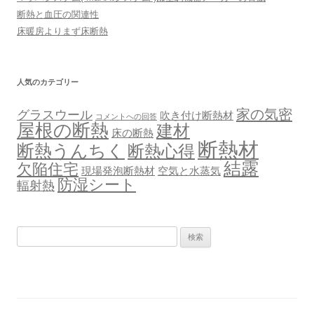
断熱と血圧の関連性
床暖房よりまず床断熱
人気のカテゴリー
家の気密
グラスウール
吹き付け断熱材
コメントへの回答
屋根の断熱
建材
床の断熱
断熱材
断熱うんちく
断熱心得
結露
欠陥住宅
現場発泡断熱材
空気と水蒸気
防湿シート
輻射熱
検
索: