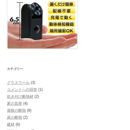
シ
ョ
ン
カテゴリー
グラスウール
(3)
コメントへの回答
(1)
吹き付け断熱材
(2)
家の気密
(4)
屋根の断熱
(8)
床の断熱
(2)
建材
(6)