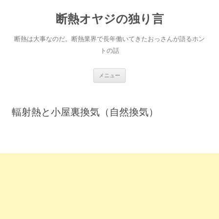
断熱オヤジの独り言
断熱は大事なのだ。断熱業界で長年働いてきたおっさんが語るホン
トの話
コ
メニュー
ン
テ
ン
ツ
へ
輻射熱と小屋裏換気（自然換気）
ス
キ
ッ
プ