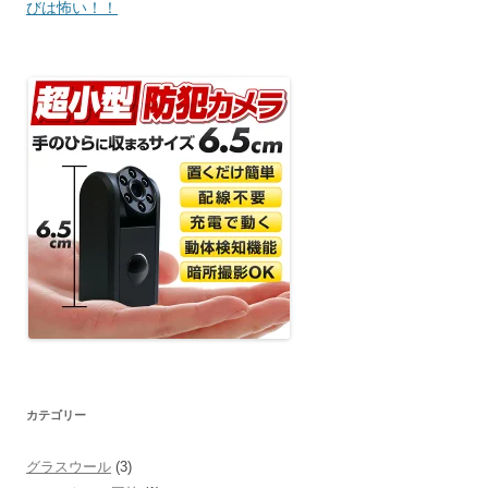
稿
びは怖い！！
ナ
ビ
ゲ
ー
シ
ョ
ン
カテゴリー
グラスウール
(3)