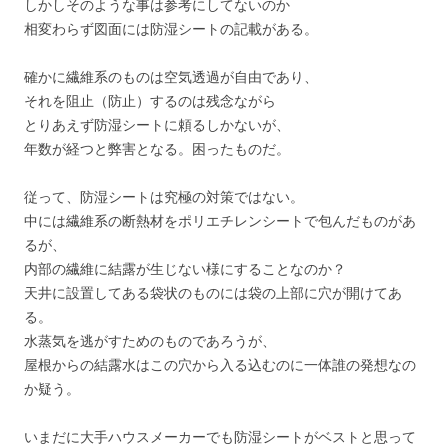
しかしそのような事は参考にしてないのか
相変わらず図面には防湿シートの記載がある。
確かに繊維系のものは空気透過が自由であり、
それを阻止（防止）するのは残念ながら
とりあえず防湿シートに頼るしかないが、
年数が経つと弊害となる。困ったものだ。
従って、防湿シートは究極の対策ではない。
中には繊維系の断熱材をポリエチレンシートで包んだものがあ
るが、
内部の繊維に結露が生じない様にすることなのか？
天井に設置してある袋状のものには袋の上部に穴が開けてあ
る。
水蒸気を逃がすためのものであろうが、
屋根からの結露水はこの穴から入る込むのに一体誰の発想なの
か疑う。
いまだに大手ハウスメーカーでも防湿シートがベストと思って