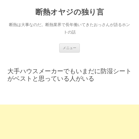
断熱オヤジの独り言
断熱は大事なのだ。断熱業界で長年働いてきたおっさんが語るホン
トの話
コ
メニュー
ン
テ
ン
ツ
へ
大手ハウスメーカーでもいまだに防湿シート
ス
キ
がベストと思っている人がいる
ッ
プ