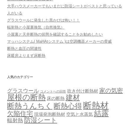
大手ハウスメーカーでもいまだに防湿シートがベストと思っている
人がいる
グラスウールに発生した黒かびは怖い！！
輻射熱と小屋裏換気（自然換気）
小屋裏と天井断熱の状態を確認することをお勧めしたい
マッハシステム( MaHAtシステム )は空調機器メーカーの脅威
断熱と血圧の関連性
床暖房よりまず床断熱
人気のカテゴリー
家の気密
グラスウール
吹き付け断熱材
コメントへの回答
屋根の断熱
建材
床の断熱
断熱材
断熱うんちく
断熱心得
結露
欠陥住宅
現場発泡断熱材
空気と水蒸気
防湿シート
輻射熱