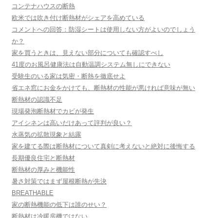
コンテナハウスの断熱
欧米では吹き付け断熱材がシェアを高めている
コメントへの回答：防湿シートは使用しない方がよいのでしょう
か？
家を買うときは、見えない部分についても確認すべし
41度のお風呂健康法は自動温調システム無しにできない
受験生のいる家は気密・断熱を徹底せよ
省エネ窓にお金をかけても、断熱材の性能が悪ければ意味が無い
断熱材の認識不足
現場発泡断熱材でカビが発生
アイシネンは高いだけあって評判が良い？
水蒸気の拡散現象と結露
家を建てる際は断熱材について真剣に考えないと絶対に後悔する
長期優良住宅と断熱材
断熱材の厚みと機能性
暑さ対策ではまず屋根断熱が先決
BREATHABLE
家の断熱機能の低下は誰のせい？
断熱材は冷暖房機ではない