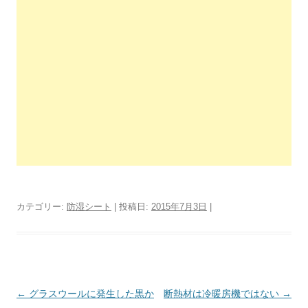
カテゴリー:
防湿シート
| 投稿日:
2015年7月3日
|
投
←
グラスウールに発生した黒か
断熱材は冷暖房機ではない
→