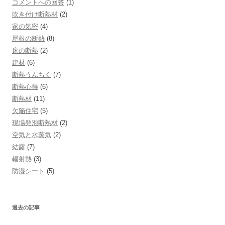
コメントへの回答
(1)
吹き付け断熱材
(2)
家の気密
(4)
屋根の断熱
(8)
床の断熱
(2)
建材
(6)
断熱うんちく
(7)
断熱心得
(6)
断熱材
(11)
欠陥住宅
(5)
現場発泡断熱材
(2)
空気と水蒸気
(2)
結露
(7)
輻射熱
(3)
防湿シート
(5)
過去の記事