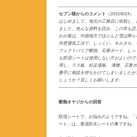
——————————————————
セブン様からのコメント
（2015/8/24）
はじめまして。地元の工務店に依頼し、
ました。色んな資料を読み、この本も読
わが家は、中国地方でほとんど雪は降ら
外壁通気工法で、しっくい、モルタル、
フェクトバリア断熱、石膏ボード、しっ
も防湿シートは使用しない方がよいので
用し、ラス板、杉足場板、 漆喰、石膏
勝手に相談を持ちかけてしまいましたが
しょうか？宜しくお願いします。
——————————————————
断熱オヤジからの回答
防湿シートで、お悩みのようですね。「
ート」は、透湿防水シートの事ですね。