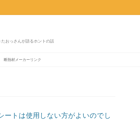
きたおっさんが語るホントの話
コ
ン
断熱材メーカーリンク
テ
ン
ツ
へ
ス
キ
ッ
プ
シートは使用しない方がよいのでし