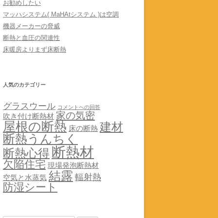
お勧めしたい
マッハシステム( MaHAtシステム )は空調
機器メーカーの脅威
断熱と血圧の関連性
床暖房よりまず床断熱
人気のカテゴリー
グラスウール
コメントへの回答
家の気密
吹き付け断熱材
屋根の断熱
建材
床の断熱
断熱うんちく
断熱材
断熱心得
欠陥住宅
現場発泡断熱材
結露
輻射熱
空気と水蒸気
防湿シート