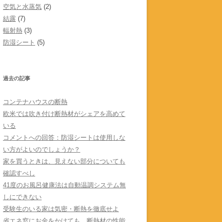
空気と水蒸気
(2)
結露
(7)
輻射熱
(3)
防湿シート
(5)
過去の記事
コンテナハウスの断熱
欧米では吹き付け断熱材がシェアを高めて
いる
コメントへの回答：防湿シートは使用しな
い方がよいのでしょうか？
家を買うときは、見えない部分についても
確認すべし
41度のお風呂健康法は自動温調システム無
しにできない
受験生のいる家は気密・断熱を徹底せよ
省エネ窓にお金をかけても、断熱材の性能