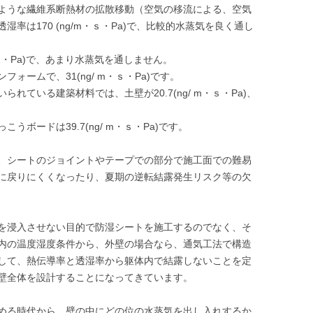
ような繊維系断熱材の拡散移動（空気の移流による、空気
率は170 (ng/m・ｓ・Pa)で、比較的水蒸気を良く通し
・ｓ・Pa)で、あまり水蒸気を通しません。
ォームで、31(ng/ m・ｓ・Pa)です。
れている建築材料では、土壁が20.7(ng/ m・ｓ・Pa)、
ボードは39.7(ng/ m・ｓ・Pa)です。
、シートのジョイントやテープでの部分で施工面での難易
に戻りにくくなったり、夏期の逆転結露発生リスク等の欠
を浸入させない目的で防湿シートを施工するのでなく、そ
内の温度湿度条件から、外壁の場合なら、通気工法で構造
して、熱伝導率と透湿率から躯体内で結露しないことを定
壁全体を設計することになってきています。
める時代から、壁の中にどの位の水蒸気を出し入れするか