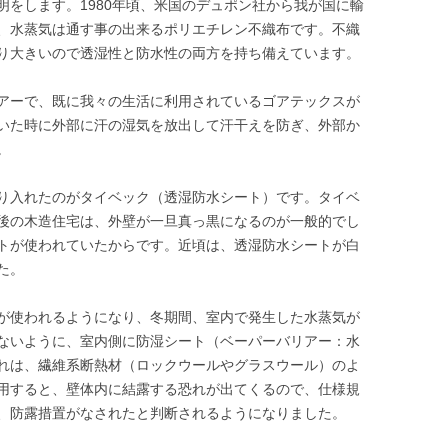
明をします。1980年頃、米国のデュポン社から我が国に輸
、水蒸気は通す事の出来るポリエチレン不織布です。不織
り大きいので透湿性と防水性の両方を持ち備えています。
アーで、既に我々の生活に利用されているゴアテックスが
いた時に外部に汗の湿気を放出して汗干えを防ぎ、外部か
。
り入れたのがタイベック（透湿防水シート）です。タイベ
後の木造住宅は、外壁が一旦真っ黒になるのが一般的でし
トが使われていたからです。近頃は、透湿防水シートが白
た。
が使われるようになり、冬期間、室内で発生した水蒸気が
ないように、室内側に防湿シート（ベーパーバリアー：水
れは、繊維系断熱材（ロックウールやグラスウール）のよ
用すると、壁体内に結露する恐れが出てくるので、仕様規
、防露措置がなされたと判断されるようになりました。