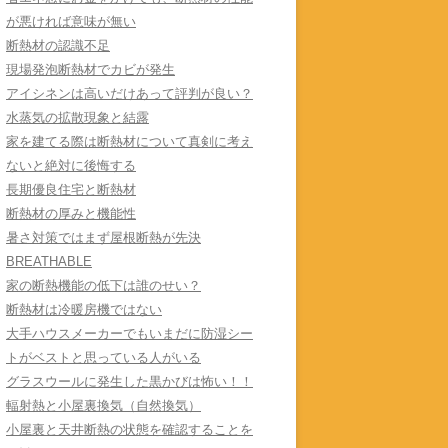
が悪ければ意味が無い
断熱材の認識不足
現場発泡断熱材でカビが発生
アイシネンは高いだけあって評判が良い？
水蒸気の拡散現象と結露
家を建てる際は断熱材について真剣に考え
ないと絶対に後悔する
長期優良住宅と断熱材
断熱材の厚みと機能性
暑さ対策ではまず屋根断熱が先決
BREATHABLE
家の断熱機能の低下は誰のせい？
断熱材は冷暖房機ではない
大手ハウスメーカーでもいまだに防湿シー
トがベストと思っている人がいる
グラスウールに発生した黒かびは怖い！！
輻射熱と小屋裏換気（自然換気）
小屋裏と天井断熱の状態を確認することを