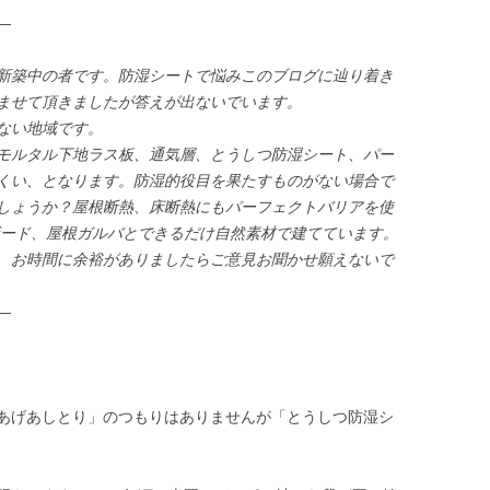
—
新築中の者です。防湿シートで悩みこのブログに辿り着き
ませて頂きましたが答えが出ないでいます。
ない地域です。
モルタル下地ラス板、通気層、とうしつ防湿シート、パー
くい、となります。防湿的役目を果たすものがない場合で
しょうか？屋根断熱、床断熱にもパーフェクトバリアを使
ボード、屋根ガルバとできるだけ自然素材で建てています。
、お時間に余裕がありましたらご意見お聞かせ願えないで
—
あげあしとり」のつもりはありませんが「とうしつ防湿シ