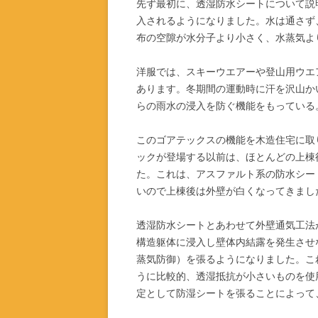
先ず最初に、透湿防水シートについて説
入されるようになりました。水は通さず
布の空隙が水分子より小さく、水蒸気よ
洋服では、スキーウエアーや登山用ウエ
あります。冬期間の運動時に汗を沢山か
らの雨水の浸入を防ぐ機能をもっている
このゴアテックスの機能を木造住宅に取
ックが登場する以前は、ほとんどの上棟
た。これは、アスファルト系の防水シー
いので上棟後は外壁が白くなってきまし
透湿防水シートとあわせて外壁通気工法
構造躯体に浸入し壁体内結露を発生させ
蒸気防御）を張るようになりました。こ
うに比較的、透湿抵抗が小さいものを使
定として防湿シートを張ることによって