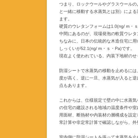
つまり、ロックウールやグラスウールの
と一緒に移動する水蒸気とは別）による透湿
ます。
硬質のウレタンフォームは1.0(ng/ m
中間にあるのが、現場発泡の軟質ウレタンフ
ちなみに、日本の伝統的な木造住宅に用いら
しっくいが52.1(ng/ m・ｓ・Pa)です。
現在よく使われている、内装下地材のせっこう
防湿シートで水蒸気の移動を止めるには
度が高く、逆に一旦、水蒸気が入ると逆
点もあります。
これからは、仕様規定で壁の中に水蒸気
の住宅の建設される地域の温度条件や室
用面材、断熱材や内装材の層構成を設定
常計算や非定常計算で確認しながら、外
室内側に防湿シートを張って水蒸気を止