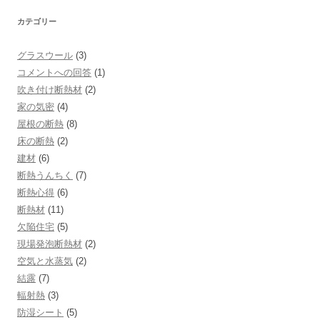
カテゴリー
グラスウール
(3)
コメントへの回答
(1)
吹き付け断熱材
(2)
家の気密
(4)
屋根の断熱
(8)
床の断熱
(2)
建材
(6)
断熱うんちく
(7)
断熱心得
(6)
断熱材
(11)
欠陥住宅
(5)
現場発泡断熱材
(2)
空気と水蒸気
(2)
結露
(7)
輻射熱
(3)
防湿シート
(5)