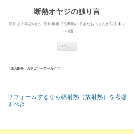
断熱オヤジの独り言
断熱は大事なのだ。断熱業界で長年働いてきたおっさんが語るホン
トの話
コ
メニュー
ン
テ
ン
ツ
へ
「
床の断熱
」カテゴリーアーカイブ
ス
キ
ッ
プ
リフォームするなら輻射熱（放射熱）を考慮
すべき