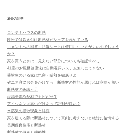
過去の記事
コンテナハウスの断熱
欧米では吹き付け断熱材がシェアを高めている
コメントへの回答：防湿シートは使用しない方がよいのでしょう
か？
家を買うときは、見えない部分についても確認すべし
41度のお風呂健康法は自動温調システム無しにできない
受験生のいる家は気密・断熱を徹底せよ
省エネ窓にお金をかけても、断熱材の性能が悪ければ意味が無い
断熱材の認識不足
現場発泡断熱材でカビが発生
アイシネンは高いだけあって評判が良い？
水蒸気の拡散現象と結露
家を建てる際は断熱材について真剣に考えないと絶対に後悔する
長期優良住宅と断熱材
断熱材の厚みと機能性