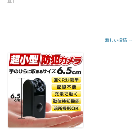
日
|
投
新しい投稿
→
稿
ナ
ビ
ゲ
ー
シ
ョ
ン