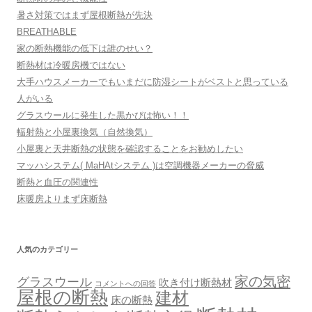
暑さ対策ではまず屋根断熱が先決
BREATHABLE
家の断熱機能の低下は誰のせい？
断熱材は冷暖房機ではない
大手ハウスメーカーでもいまだに防湿シートがベストと思っている
人がいる
グラスウールに発生した黒かびは怖い！！
輻射熱と小屋裏換気（自然換気）
小屋裏と天井断熱の状態を確認することをお勧めしたい
マッハシステム( MaHAtシステム )は空調機器メーカーの脅威
断熱と血圧の関連性
床暖房よりまず床断熱
人気のカテゴリー
家の気密
グラスウール
吹き付け断熱材
コメントへの回答
屋根の断熱
建材
床の断熱