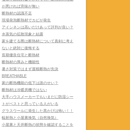
が悪ければ意味が無い
断熱材の認識不足
現場発泡断熱材でカビが発生
アイシネンは高いだけあって評判が良い？
水蒸気の拡散現象と結露
家を建てる際は断熱材について真剣に考え
ないと絶対に後悔する
長期優良住宅と断熱材
断熱材の厚みと機能性
暑さ対策ではまず屋根断熱が先決
BREATHABLE
家の断熱機能の低下は誰のせい？
断熱材は冷暖房機ではない
大手ハウスメーカーでもいまだに防湿シー
トがベストと思っている人がいる
グラスウールに発生した黒かびは怖い！！
輻射熱と小屋裏換気（自然換気）
小屋裏と天井断熱の状態を確認することを