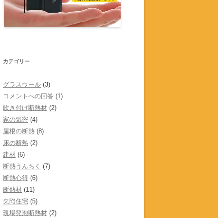
カテゴリー
グラスウール
(3)
コメントへの回答
(1)
吹き付け断熱材
(2)
家の気密
(4)
屋根の断熱
(8)
床の断熱
(2)
建材
(6)
断熱うんちく
(7)
断熱心得
(6)
断熱材
(11)
欠陥住宅
(5)
現場発泡断熱材
(2)