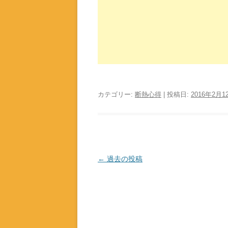
カテゴリー:
断熱心得
| 投稿日:
2016年2月1
投
←
過去の投稿
稿
ナ
ビ
ゲ