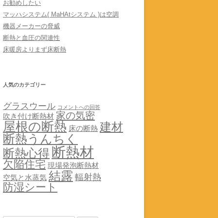
お勧めしたい
マッハシステム( MaHAtシステム )は空調
機器メーカーの脅威
断熱と血圧の関連性
床暖房よりまず床断熱
人気のカテゴリー
グラスウール
コメントへの回答
家の気密
吹き付け断熱材
屋根の断熱
建材
床の断熱
断熱うんちく
断熱材
断熱心得
欠陥住宅
現場発泡断熱材
結露
輻射熱
空気と水蒸気
防湿シート