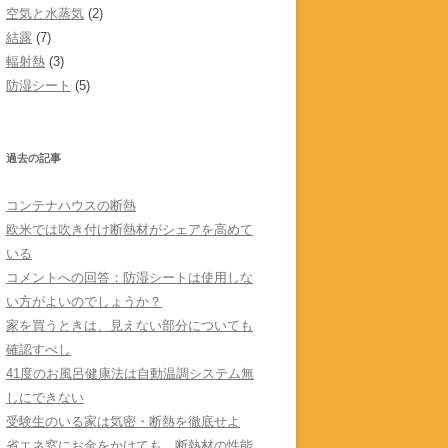
空気と水蒸気
(2)
結露
(7)
輻射熱
(3)
防湿シート
(5)
過去の記事
コンテナハウスの断熱
欧米では吹き付け断熱材がシェアを高めて
いる
コメントへの回答：防湿シートは使用しな
い方がよいのでしょうか？
家を買うときは、見えない部分についても
確認すべし
41度のお風呂健康法は自動温調システム無
しにできない
受験生のいる家は気密・断熱を徹底せよ
省エネ窓にお金をかけても、断熱材の性能