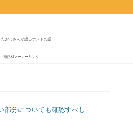
きたおっさんが語るホントの話
コ
ン
断熱材メーカーリンク
テ
ン
ツ
へ
ス
キ
ッ
プ
い部分についても確認すべし